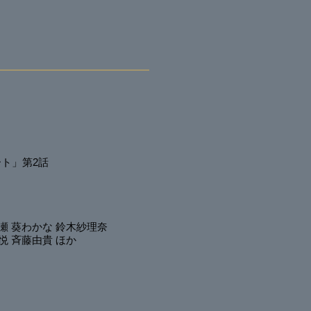
ート
」第2話
瀬
葵わかな
鈴木紗理奈
悦
斉藤由貴
ほか