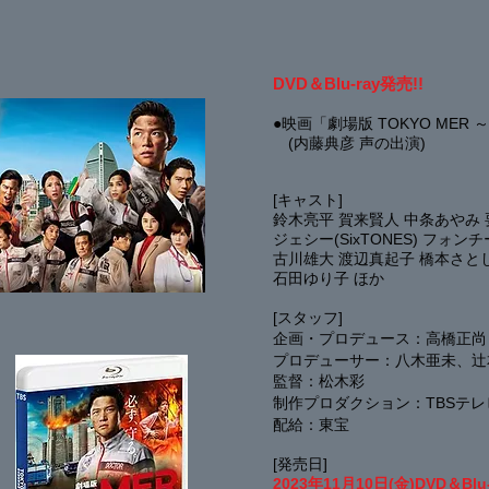
DVD＆Blu-ray発売!!
●
映画「
劇場版 TOKYO MER
(内藤典彦 声の出演)
[キャスト]
鈴木亮平 賀来賢人 中条あやみ
ジェシー(
SixTONES)
フォンチ
古川雄大
渡辺真起子
橋本さと
石田ゆり子
ほか
[スタッフ]
企画・プロデュース：高橋正尚
プロデューサー：八木亜未、辻
監督：松木彩
制作プロダクション：TBSテレ
配給：東宝
[発売日]
2023年11月10日(金)DVD＆Blu-