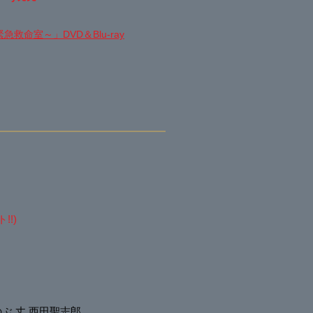
緊急救命室～
」DVD＆Blu-ray
!)
のぶ 丈 西田聖志郎