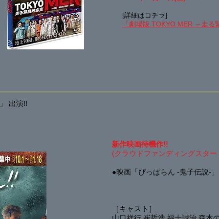
[詳細はコチラ]
「
劇場版 TOKYO MER
～走る
」 出演!!
新作映画待機作!!
​(
クラウドファンディングスタート!
●映画「ぴっぱらん
-鬼子伝説-」
［キャスト］
山口祥行 崔哲浩 福士誠治 森本