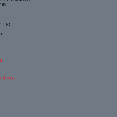
 他
ケット)
り
!!
allery-