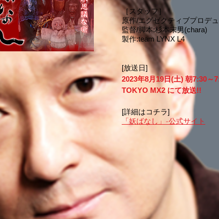
［スタッフ］
原作/エグゼクティブプロデュ
監督/脚本:杉本末男(chara)
製作:team LYNX L4
[放送日]
2023年8月19日(土) 朝7:30～7
TOKYO MX2 にて放送!!
[詳細はコチラ]
「妖ばなし」-公式サイト