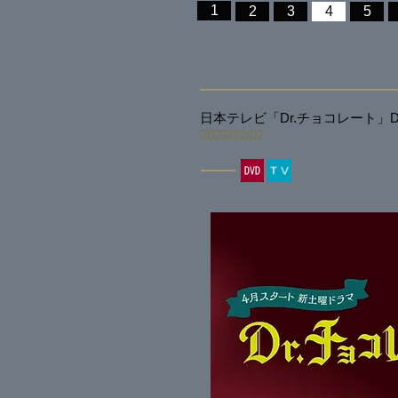
1
2
3
4
5
日本テレビ「Dr.チョコレート」DVD
2023/12
/02