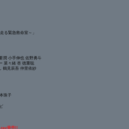
 ～走る緊急救命室～
」
 要潤 小手伸也
佐野勇斗
ー
菜々緒
杏
徳重聡
し
鶴見辰吾
仲里依紗
本珠子
ビ
ray発売!!