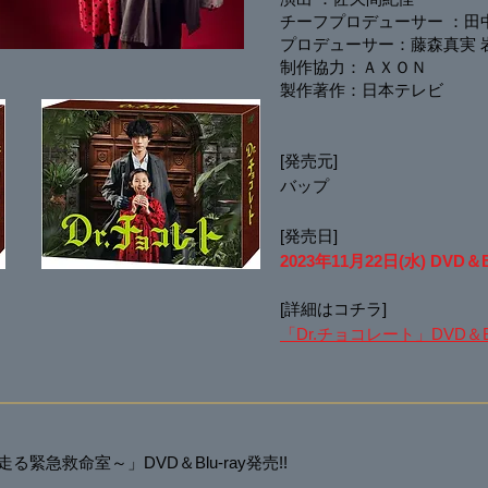
演出 ：佐久間紀佳
チーフプロデューサー ：田
プロデューサー：藤森真実 
制作協力：ＡＸＯＮ
製作著作：
日本テレビ
[発売元]
バップ
[発売日]
2023年11月22日(水) DVD＆B
[詳細はコチラ]
「Dr.チョコレート」DVD＆Blu
走る緊急救命室～」DVD＆Blu-ray発売!!