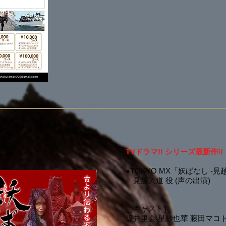
道-」 声の出演!!
TVドラマ!! シリーズ最新作!!
●TOKYO MX「
妖ばなし -見
見越入道 役 (声の出演)
［キャスト］
坂井里会 星紗也華 藤田マコト