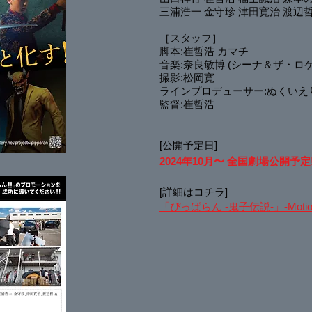
三浦浩一 金守珍 津田寛治 渡辺哲
［スタッフ］
脚本:崔哲浩 カマチ
音楽:奈良敏博 (シーナ＆ザ・ロ
撮影:松岡寛
ラインプロデューサー:ぬくいえ
監督:崔哲浩
[公開予定日]
2024年10月〜 全国劇場公開予定
[詳細はコチラ]
「ぴっぱらん -鬼子伝説-」-MotionG