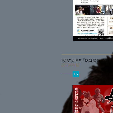
TOKYO MX「妖ばなし -見越入
2023/08
/12