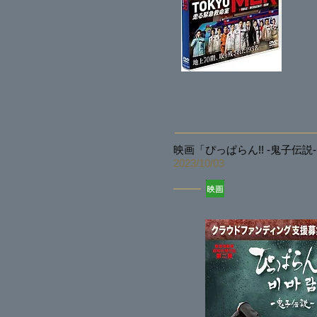
映画「ぴっぱらん!! -鬼子伝説-
2023/10
/03