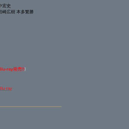
中宏史
岩崎広樹 本多繁勝
lu-ray発売!!
}
-ray