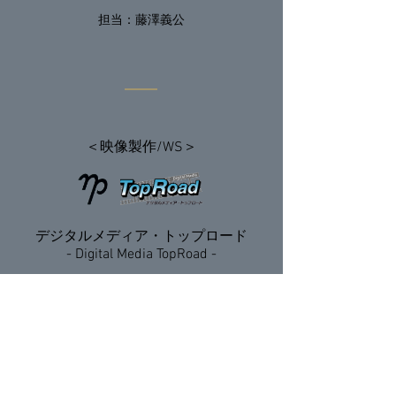
​​担当：藤澤義公
＜映像製作/WS＞​
デジタルメディア・トップロード
- Digital Media TopRoad -
​​代表/主宰：内藤典彦
​担当：山路
内藤典彦が代表を務める映像製作組織及び
​主宰するWSはコチラまで